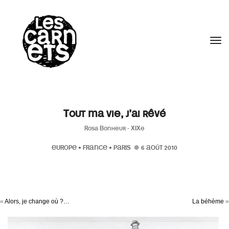
//
Tog
Tout ma vie, j’ai rêvé
Rosa Bonheur - XIXe
EUROPE
•
FRANCE
•
PARIS
6 AOÛT 2010
«
Alors, je change où ?…
La béhème
»