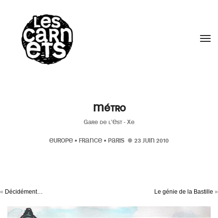
//
Tog
Métro
Gare de l'Est - Xe
EUROPE
•
FRANCE
•
PARIS
23 JUIN 2010
«
Décidément…
Le génie de la Bastille
»