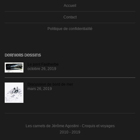
Accueil
Contact
Politique de confidentialité
DERNIERS DESSINS
Le pont Faidherbe
octobre 26, 2019
Discussion de bord de mer
mars 26, 2019
Les carnets de Jérôme Agostini - Croquis et voyages
2010 - 2019