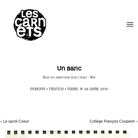
//
Tog
Un banc
Rue du grenier sur l'eau - IVe
EUROPE
•
FRANCE
•
PARIS
28 AVRIL 2010
«
Le sacré Coeur
Collège François Couperin
»