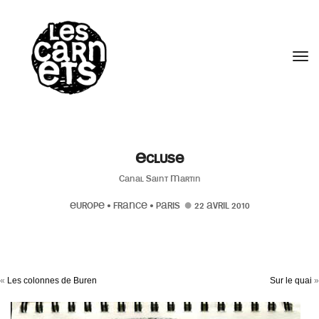
//
Tog
Ecluse
Canal Saint Martin
EUROPE
•
FRANCE
•
PARIS
22 AVRIL 2010
«
Les colonnes de Buren
Sur le quai
»