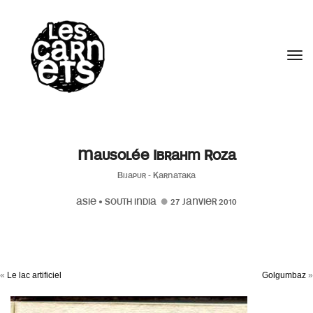
//
Tog
Mausolée Ibrahm Roza
Bijapur - Karnataka
ASIE
•
SOUTH INDIA
27 JANVIER 2010
«
Le lac artificiel
Golgumbaz
»