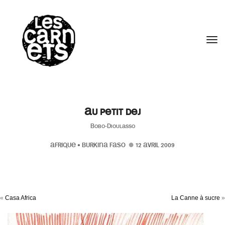
//
Tog
Au petit dej
Bobo-Dioulasso
AFRIQUE
•
BURKINA FASO
12 AVRIL 2009
«
Casa Africa
La Canne à sucre
»